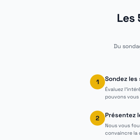
Les 
Du sondag
Sondez les 
1
Évaluez l'inté
pouvons vous 
Présentez le
2
Nous vous fou
convaincre la d