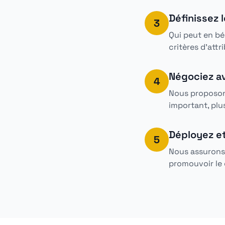
Définissez 
3
Qui peut en bé
critères d'attr
Négociez av
4
Nous proposons
important, plus
Déployez e
5
Nous assurons 
promouvoir le d