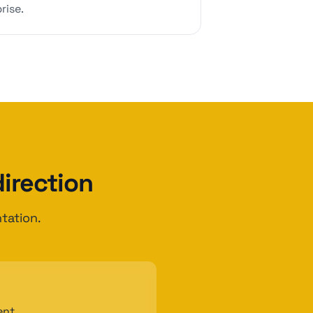
rise.
irection
tation.
ent