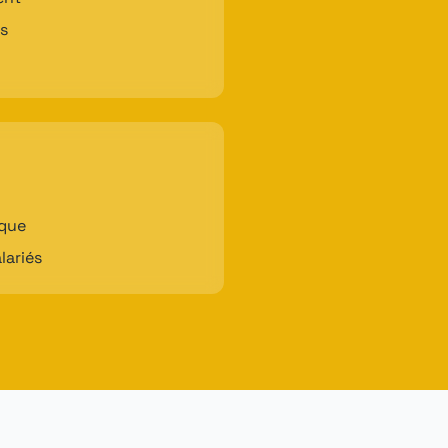
ts
ique
lariés