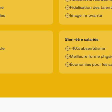
re
Fidélisation des talen
les
Image innovante
Bien-être salariés
ble
-40% absentéisme
Meilleure forme phys
Économies pour les sa